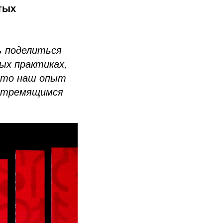
тых
 поделиться
ых практиках,
что наш опыт
 стремящимся