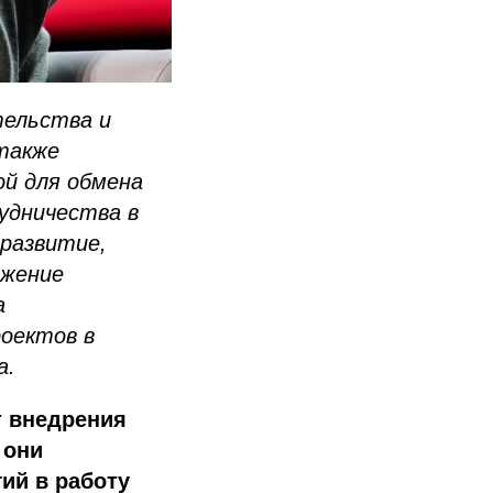
тельства и
 также
ой для обмена
удничества в
развитие,
ижение
а
оектов в
а.
т внедрения
 они
ий в работу