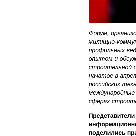
Форум, организ
жилищно-коммун
профильных вед
опытом и обсуж
строительной о
начатое в апрел
российских тех
международные 
сферах строит
Представители
информационно
поделились пра