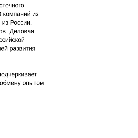
сточного
0 компаний из
 из России.
ов. Деловая
ссийской
ией развития
подчеркивает
 обмену опытом