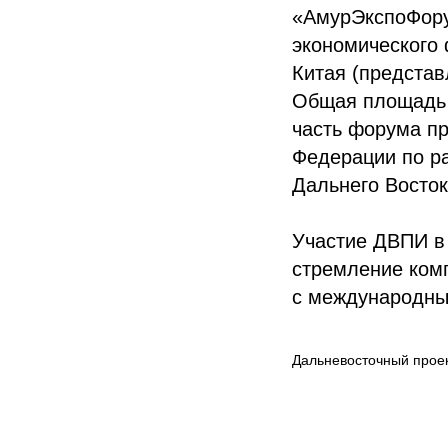
«АмурЭкспоФору
экономического 
Китая (представ
Общая площадь 
часть форума п
Федерации по ра
Дальнего Восток
Участие ДВПИ в 
стремление ком
с международны
Дальневосточный проек