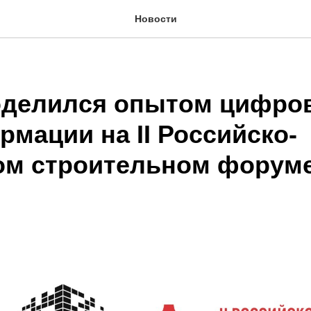
Новости
делился опытом цифро
мации на II Российско-
ом строительном форум