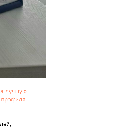
на лучшую
о профиля
лей,