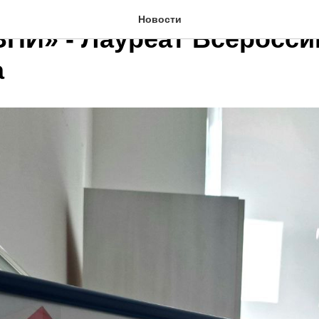
Новости
ПИ» - Лауреат Всеросси
а