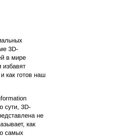
циальных
ме 3D-
ей в мире
и избавят
и как готов наш
formation
 сути, 3D-
редставлена не
азывает, как
до самых