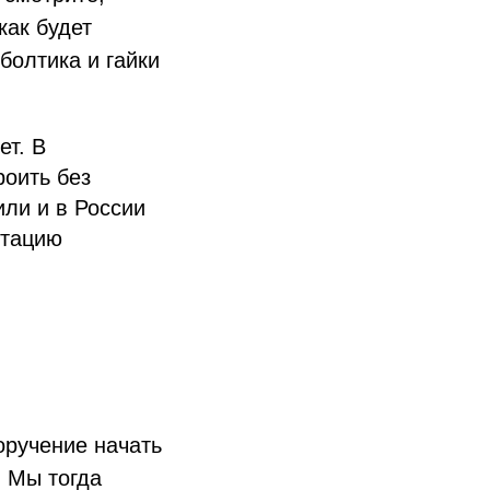
как будет
болтика и гайки
ет. В
роить без
или и в России
птацию
оручение начать
. Мы тогда