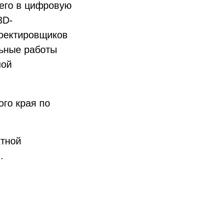
 его в цифровую
3D-
роектировщиков
льные работы
ной
го края по
ктной
.