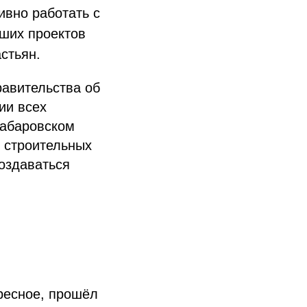
ивно работать с
аших проектов
стьян.
равительства об
ии всех
Хабаровском
 строительных
оздаваться
ересное, прошёл