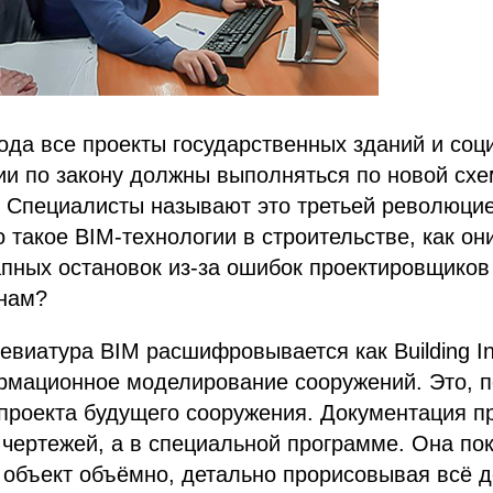
года все проекты государственных зданий и со
ии по закону должны выполняться по новой схе
. Специалисты называют это третьей революци
о такое BIM-технологии в строительстве, как он
апных остановок из-за ошибок проектировщиков 
енам?
евиатура BIM расшифровывается как Building In
рмационное моделирование сооружений. Это, по
проекта будущего сооружения. Документация п
 чертежей, а в специальной программе. Она пок
 объект объёмно, детально прорисовывая всё 