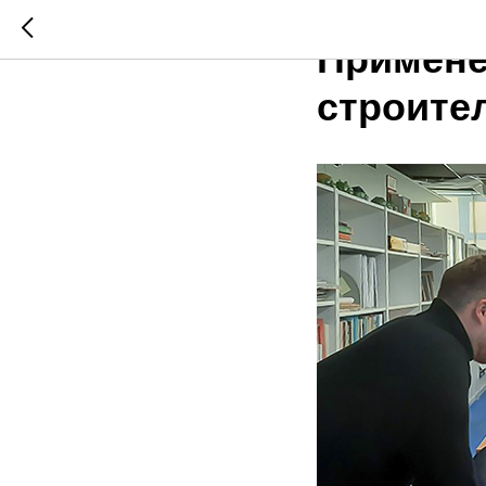
04.02.2022
Примене
строите