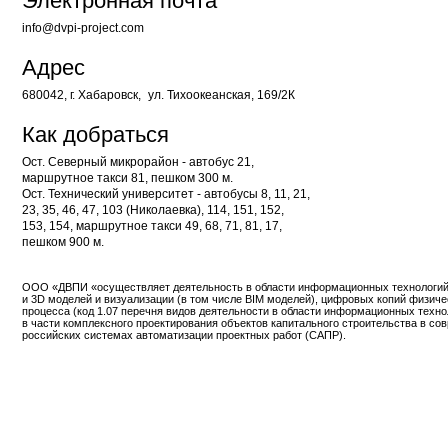
Адрес
680042, г. Хабаровск, ул. Тихоокеанская, 169/2К
Как добраться
Ост. Северный микрорайон - автобус 21,
маршрутное такси 81, пешком 300 м.
Ост. Технический университет - автобусы 8, 11, 21,
23, 35, 46, 47, 103 (Николаевка), 114, 151, 152,
153, 154, маршрутное такси 49, 68, 71, 81, 17,
пешком 900 м.
ООО «ДВПИ «осуществляет деятельность в области информационных технологий в отноше
и 3D моделей и визуализации (в том числе BIM моделей), цифровых копий физического объе
процесса (код 1.07 перечня видов деятельности в области информационных технологий),
в части комплексного проектирования объектов капитального строительства в современных
российских системах автоматизации проектных работ (САПР).
ДАЛЬНЕВОСТОЧНЫЙ ПРОЕКТНЫЙ ИНСТИТУТ ©2025
ПОЛИТИКА
КОНФИДЕНЦИ