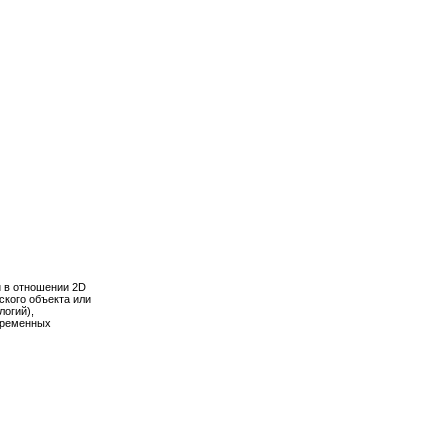
нии 2D
кта или
СВЯЗАТЬСЯ
НАВЕРХ
ПУБ
АЛЬНОСТИ
INFO@DVPI-PROJECT.COM
+7 (4212) 43-77-62