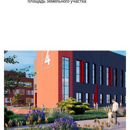
Вид на школу внутри
ДАЛЬНЕВОСТОЧНЫЙ
СВЯЗАТЬСЯ
ПРОЕКТНЫЙ ИНСТИТУТ
INFO@DVPI-PROJECT.COM
©2025
+7 (4212) 43-77-62
ПУБЛИКАЦИИ
ПОЛИТИКА
КОНФИДЕНЦИАЛЬНОСТИ
TG
VK
YT
РАЗРАБОТКА