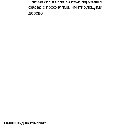
Общий вид на комплекс
Гостиничный комплекс создавался
с целью размещения гостей в условиях
квартального соседства. Тротуарные
дорожки между домами создают цепь
уникальных маршрутов, соединяя
природные панорамы с гостевыми
домиками
Проект максимально сохраняет природу
территории, создавая из объектов
флоры мини-парки в пространстве
между домами
«Горная деревня» располагается в
г. Южно-Сахалинск, у подножия
горнолыжного курорта «Горный воздух»
В долине реки Еланька, протекающей
через комплекс, создается озеро,
которое можно использовать как
«резервуар» для системы
искусственного оснежения
горнолыжных трасс, или как каток